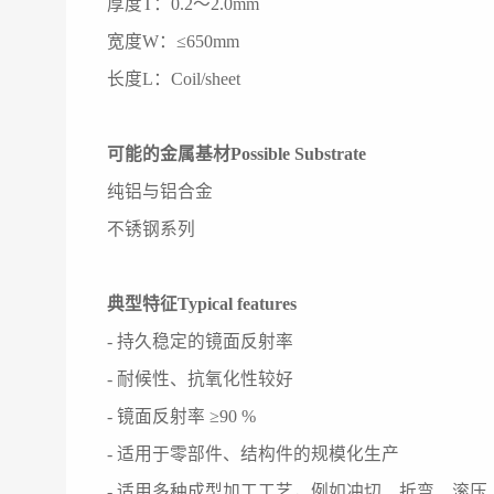
厚度T：0.2～2.0mm
宽度W：≤650mm
长度L：Coil/sheet
可能的金属基材Possible Substrate
纯铝与铝合金
不锈钢系列
典型特征Typical features
- 持久稳定的镜面反射率
- 耐候性、抗氧化性较好
- 镜面反射率 ≥90 %
- 适用于零部件、结构件的规模化生产
- 适用多种成型加工工艺，例如冲切、折弯、滚