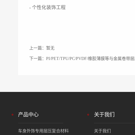
- 个性化装饰工程
上一篇：暂无
下一篇：PI/PET/TPU/PC/PVDF/橡胶薄膜等与金属卷带
产品中心
关于我们
车身外饰专用层压复合材料
关于我们